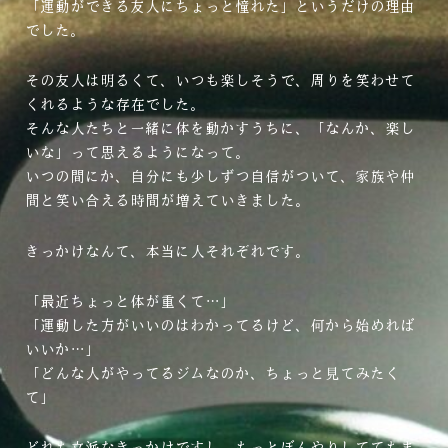
「運動ができる友人にちょっと憧れた」というだけの理由
でした。
その友人は明るくて、いつも楽しそうで、周りを笑わせて
くれるような存在でした。
そんな人たちと一緒に体を動かすうちに、「なんか、楽し
いな」って思えるようになって。
いつの間にか、自分にも少しずつ自信がついて、家族や仲
間と笑い合える時間が増えていきました。
きっかけなんて、本当に人それぞれです。
「最近ちょっと体が重くて…」
「運動した方がいいのはわかってるけど、何から始めれば
いいか…」
「どんな人がやってるジムなのか、ちょっと見てみたく
て」
どれも立派なきっかけですし、もっとぼんやりしててもま