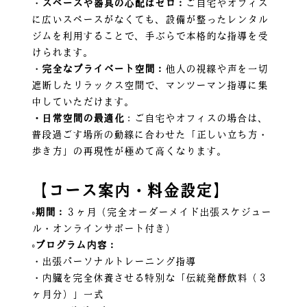
・
スペースや器具の心配はゼロ：
ご自宅やオフィス
に広いスペースがなくても、設備が整ったレンタル
ジムを利用することで、手ぶらで本格的な指導を受
けられます。
・
完全なプライベート空間：
他人の視線や声を一切
遮断したリラックス空間で、マンツーマン指導に集
中していただけます。
・日常空間の最適化
：ご自宅やオフィスの場合は、
普段過ごす場所の動線に合わせた「正しい立ち方・
歩き方」の再現性が極めて高くなります。
【コース案内・料金設定】
◦期間：
３ヶ月（完全オーダーメイド出張スケジュー
ル・オンラインサポート付き）
◦プログラム内容：
・出張パーソナルトレーニング指導
・内臓を完全休養させる特別な「伝統発酵飲料（３
ヶ月分）」一式