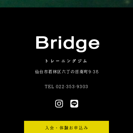
トレーニングジム
仙台市若林区六丁の目南町9-38
TEL 022-353-9303
I
L
n
i
s
n
t
e
入会・体験お申込み