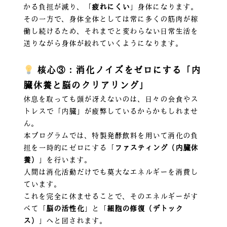
かる負担が減り、「
疲れにくい
」身体になります。
その一方で、身体全体としては常に多くの筋肉が稼
働し続けるため、それまでと変わらない日常生活を
送りながら身体が絞れていくようになります。
核心③：消化ノイズをゼロにする「内
臓休養と脳のクリアリング」
休息を取っても頭が冴えないのは、日々の会食やス
トレスで「内臓」が疲弊しているからかもしれませ
ん。
本プログラムでは、特製発酵飲料を用いて消化の負
担を一時的にゼロにする「
ファスティング（内臓休
養）
」を行います。
人間は消化活動だけでも莫大なエネルギーを消費し
ています。
これを完全に休ませることで、そのエネルギーがす
べて「
脳の活性化
」と「
細胞の修復（デトック
ス）
」へと回されます。