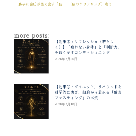
Prev
Ne
勝手に脂肪が燃え出す「脳のダイエット術」
【脳のクリアリング】戦う経営者が「食べない時間」を作るべき科学的理由（オートファジーの秘密）
more posts:
【効果③：リフレッシュ（若々し
く）】「疲れない身体」と「判断力」
を取り戻すコンディショニング
2026年7月26日
【効果②：ダイエット】リバウンドを
科学的に防ぎ、細胞から若返る「酵素
ファスティング」の本質
2026年7月18日