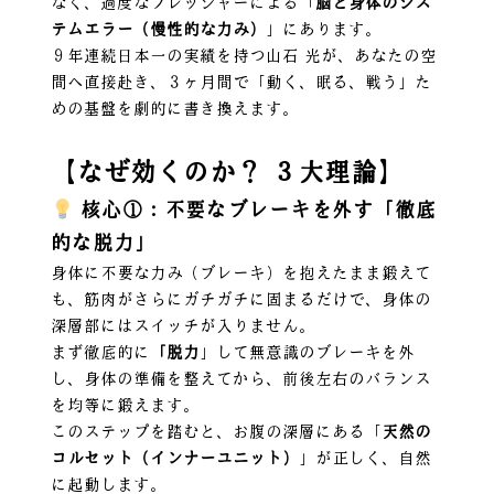
なく、過度なプレッシャーによる「
脳と身体のシス
テムエラー（慢性的な力み）
」にあります。
９年連続日本一の実績を持つ山石 光が、あなたの空
間へ直接赴き、３ヶ月間で「動く、眠る、戦う」た
めの基盤を劇的に書き換えます。
【なぜ効くのか？ ３大理論】
核心①：不要なブレーキを外す「徹底
的な脱力」
身体に不要な力み（ブレーキ）を抱えたまま鍛えて
も、筋肉がさらにガチガチに固まるだけで、身体の
深層部にはスイッチが入りません。
まず徹底的に
「脱力
」して無意識のブレーキを外
し、身体の準備を整えてから、前後左右のバランス
を均等に鍛えます。
このステップを踏むと、お腹の深層にある「
天然の
コルセット（インナーユニット）
」が正しく、自然
に起動します。