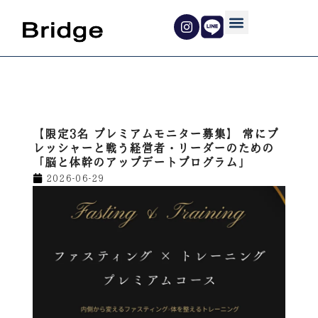
内
容
を
ス
キ
ッ
プ
【限定3名 プレミアムモニター募集】 常にプ
レッシャーと戦う経営者・リーダーのための
「脳と体幹のアップデートプログラム」
2026-06-29