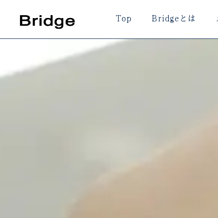
内
Top
Bridgeとは
容
を
ス
キ
ッ
プ