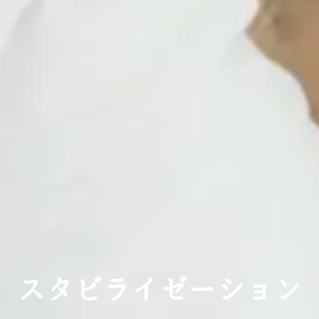
ス
ス
ス
タ
タ
タ
ビ
ビ
ビ
ラ
ラ
ラ
イ
イ
イ
ゼ
ゼ
ゼ
ー
ー
ー
シ
シ
シ
ョ
ョ
ョ
ン
ン
ン