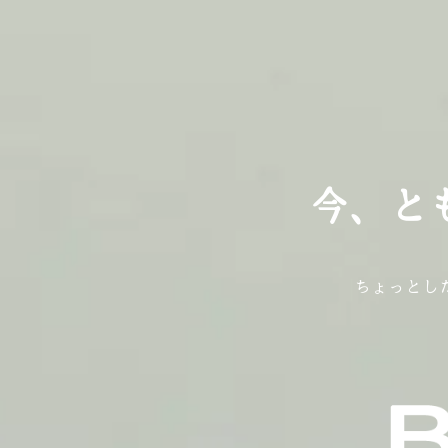
今
今
今
、
、
、
と
と
と
ちょっとし