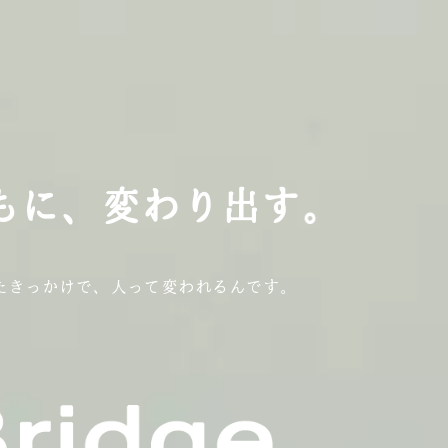
も
も
も
に
に
に
、
、
、
変
変
変
わ
わ
わ
り
り
り
出
出
出
す
す
す
。
。
。
たきっかけで、人って変われるんです。