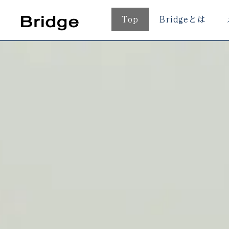
内
Top
Bridgeとは
容
を
ス
キ
ッ
プ