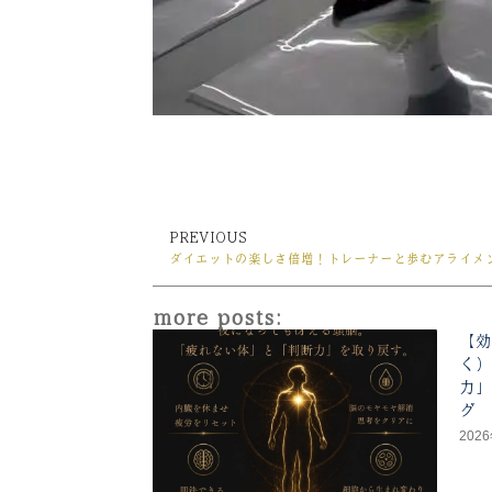
PREVIOUS
Prev
ダイエットの楽しさ倍増！トレーナーと歩むアライメ
more posts:
【効
く）
力」
グ
202