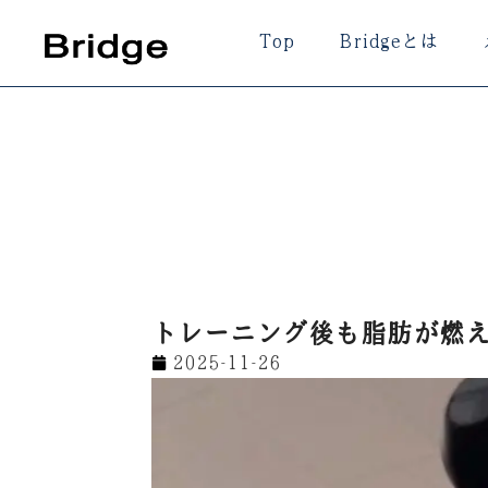
内
Top
Bridgeとは
容
を
ス
キ
ッ
プ
トレーニング後も脂肪が燃
2025-11-26