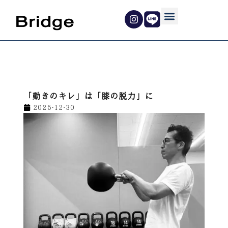
内
容
を
ス
キ
ッ
プ
「動きのキレ」は「膝の脱力」に
2025-12-30