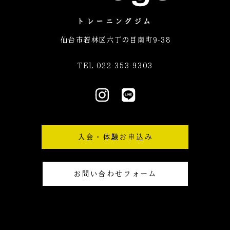
トレーニングジム
仙台市若林区六丁の目南町9-38
TEL 022-353-9303
I
L
n
i
s
n
t
e
入会・体験お申込み
a
g
r
お問い合わせフォーム
a
m