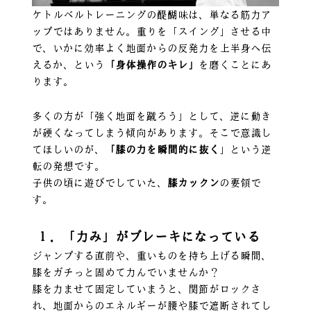
ケトルベルトレーニングの醍醐味は、単なる筋力ア
ップではありません。重りを「スイング」させる中
で、いかに効率よく地面からの反発力を上半身へ伝
えるか、という
「身体操作のキレ」
を磨くことにあ
ります。
多くの方が「強く地面を蹴ろう」として、逆に動き
が硬くなってしまう傾向があります。そこで意識し
てほしいのが、
「膝の力を瞬間的に抜く
」という逆
転の発想です。
子供の頃に遊びでしていた、
膝カックン
の要領で
す。
１．「力み」がブレーキになっている
ジャンプする直前や、重いものを持ち上げる瞬間、
膝をガチっと固めて力んでいませんか？
膝を力ませて固定していまうと、関節がロックさ
れ、地面からのエネルギーが腰や膝で遮断されてし