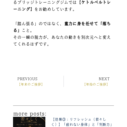
るブリッジトレーニングジムでは
【ケトルベルトレ
ーニング】
をお勧めしています。
「踏ん張る」のではなく、
重力に身を任せて「落ち
る」
こと。
その一瞬の脱力が、あなたの動きを別次元へと変え
てくれるはずです。
PREVIOUS
NEXT
Prev
Ne
【年末のご挨拶】
【年始のご挨拶】
more posts:
【効果③：リフレッシュ（若々し
く）】「疲れない身体」と「判断力」