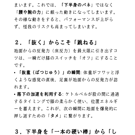
まいます。これでは、
「下半身のバネ
」ではなく
「
腰や腕の力
」に頼った動きになってしまいます。
その様な動きをすると、パフォーマンスが上がら
ず、怪我のリスクも高まってしまいます。
２．「抜く」からこそ「跳ねる」
地面からの反発力（床反力）を最大限に引き出すコ
ツは、一瞬だけ膝のスイッチを「オフ」にすること
です。
•
「抜重（ばつじゅう）」の瞬間
: 体重がフワッと浮
くような感覚の直後、足裏が地面からの反発力が訪
れます。
•
落下の加速を利用する
: ケトルベルが股の間に通過
するタイミングで膝の柔らかく使い、位置エネルギ
ーを蓄えます。これが、次の瞬間に地面を爆発的に
押し返すための「
タメ
」に繋がります。
３．下半身を「一本の硬い棒」から「し