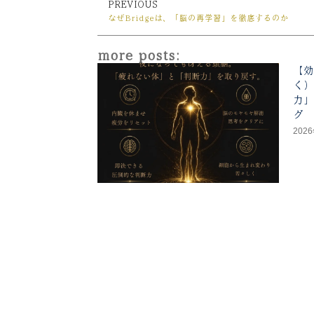
PREVIOUS
Prev
なぜBridgeは、「脳の再学習」を徹底するのか
more posts:
【効
く）
力」
グ
202