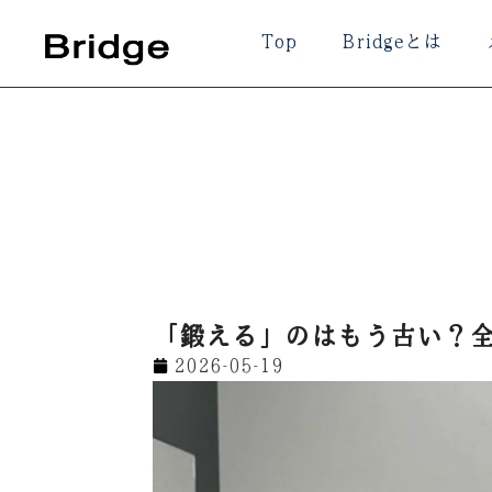
内
Top
Bridgeとは
容
を
ス
キ
ッ
プ
「鍛える」のはもう古い？
2026-05-19