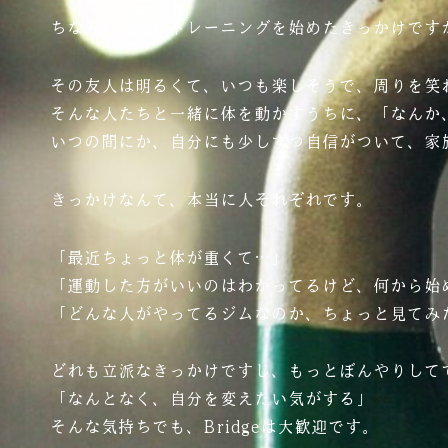
ちなみに、私がトレーニングを始めたきっかけです
その友人は明るくて、いつも楽しそうで、周りを笑
そんな人たちと一緒に体を動かすうちに、「なんか
いつの間にか、自分にも少しずつ自信がついて、家
きっかけなんて、本当に人それぞれです。
「最近ちょっと体が重くて…」
「運動した方がいいのはわかってるけど、何から始
「どんな人がやってるジムなのか、ちょっと見てみ
どれも立派なきっかけですし、もっとぼんやりして
「なんとなく、自分を変えたい気がする」
そんな気持ちでも、Bridgeは大歓迎です。