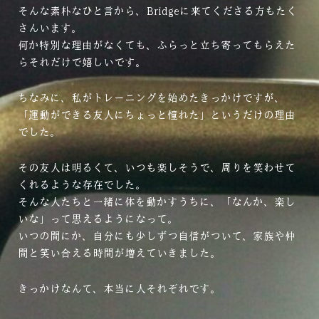
そんな素朴なひと言から、Bridgeに来てくださる方もたく
さんいます。
何か特別な理由がなくても、ふらっと立ち寄ってもらえた
らそれだけで嬉しいです。
ちなみに、私がトレーニングを始めたきっかけですが、
「運動ができる友人にちょっと憧れた」というだけの理由
でした。
その友人は明るくて、いつも楽しそうで、周りを笑わせて
くれるような存在でした。
そんな人たちと一緒に体を動かすうちに、「なんか、楽し
いな」って思えるようになって。
いつの間にか、自分にも少しずつ自信がついて、家族や仲
間と笑い合える時間が増えていきました。
きっかけなんて、本当に人それぞれです。