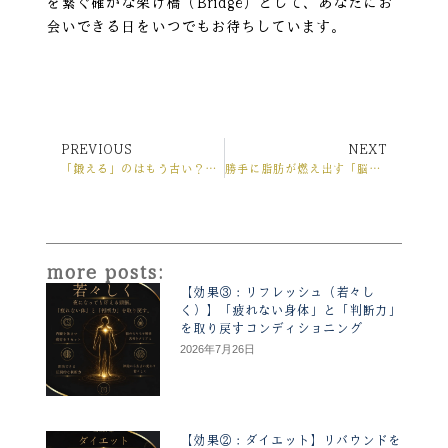
を繋ぐ確かな架け橋（Bridge）として、あなたにお
会いできる日をいつでもお待ちしています。
PREVIOUS
NEXT
Prev
Ne
「鍛える」のはもう古い？全身が自然と「連動」する「脳のアップデート術」
勝手に脂肪が燃え出す「脳のダイエット術」
more posts:
【効果③：リフレッシュ（若々し
く）】「疲れない身体」と「判断力」
を取り戻すコンディショニング
2026年7月26日
【効果②：ダイエット】リバウンドを