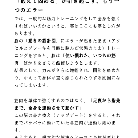
「鍛えて固める」が引き起こす、もう一
つのエラー
では、一般的な筋力トレーニングをして全身を強く
すればいいのかというと、実はここにも落とし穴が
あります。
脳の「
動きの設計図
」にエラーが起きたまま（アク
セルとブレーキを同時に踏んだ状態のまま）トレー
ニングをすると、脳は「
使い慣れた、いつもの筋
肉
」ばかりをさらに酷使しようとします。
結果として、力みがさらに増幅され、関節を痛めた
り、かえって身体が重く感じられたりする原因にな
ってしまいます。
筋肉を単体で強くするのではなく、「
足裏から指先
まで、全身を連動させて動かす
」
この脳の書き換え（アップデート）をすると、それ
までバラバラに動いていた各筋肉が連動し始めま
す。
そうすると、根本的な解決へと一気に身体が変わり