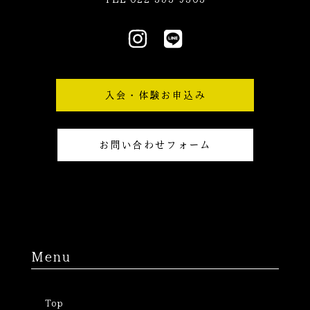
I
L
n
i
s
n
t
e
入会・体験お申込み
a
g
r
お問い合わせフォーム
a
m
Menu
Top