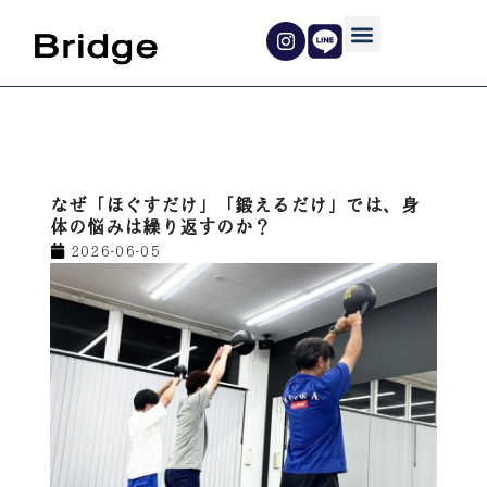
内
容
を
ス
キ
ッ
プ
なぜ「ほぐすだけ」「鍛えるだけ」では、身
体の悩みは繰り返すのか？
2026-06-05