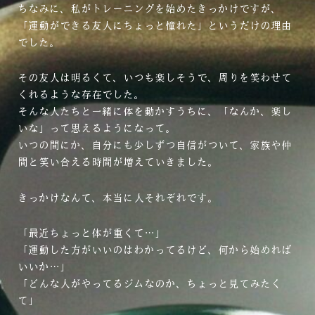
ちなみに、私がトレーニングを始めたきっかけですが、
「運動ができる友人にちょっと憧れた」というだけの理由
でした。
その友人は明るくて、いつも楽しそうで、周りを笑わせて
くれるような存在でした。
そんな人たちと一緒に体を動かすうちに、「なんか、楽し
いな」って思えるようになって。
いつの間にか、自分にも少しずつ自信がついて、家族や仲
間と笑い合える時間が増えていきました。
きっかけなんて、本当に人それぞれです。
「最近ちょっと体が重くて…」
「運動した方がいいのはわかってるけど、何から始めれば
いいか…」
「どんな人がやってるジムなのか、ちょっと見てみたく
て」