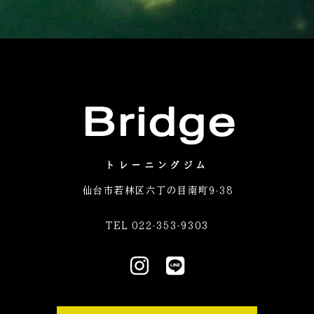
トレーニングジム
仙台市若林区六丁の目南町9-38
TEL 022-353-9303
I
L
n
i
s
n