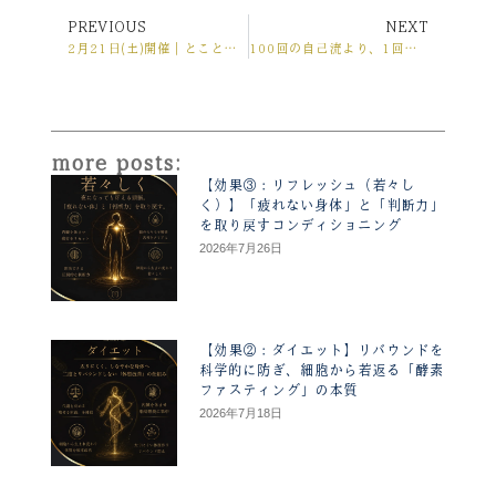
PREVIOUS
NEXT
Prev
Ne
2月21日(土)開催｜とことん動いて、心も体もリフレッシュ！ 「ケトルベル体験会」で、動く楽しさを爆発させよう！
100回の自己流より、1回の「正しい再現性」を
more posts:
【効果③：リフレッシュ（若々し
く）】「疲れない身体」と「判断力」
を取り戻すコンディショニング
2026年7月26日
【効果②：ダイエット】リバウンドを
科学的に防ぎ、細胞から若返る「酵素
ファスティング」の本質
2026年7月18日