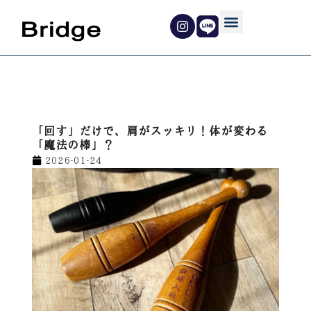
内
容
を
ス
キ
ッ
プ
「回す」だけで、肩がスッキリ！体が変わる
「魔法の棒」？
2026-01-24